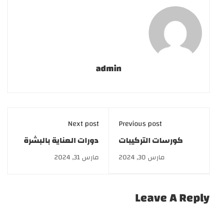
admin
Next post
Previous post
كورسات التركيبات
دورات العناية بالبشرة
التجميلية..خصم 60 %
والشعر | سكين كير
مارس 30, 2024
مارس 31, 2024
وتقسيط على 6 شهور
2026
أوسنة
Leave A Reply