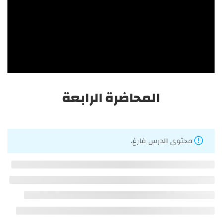
المحاضرة السابعة
احصل على أفضل الدورات التدريبية، في تخصصات التغذية
العلاجية والطب البديل والأعشاب والعناية بالبشرة والشعر
وصناعة مستحضرات التجميل والتجميل والليزر.
المحاضرة الرابعة
الرئيسية
الدورات
محتوى الدرس فارغ.
المدونة
من نحن
اتصل بنا
دبلومة التجميل والليزر