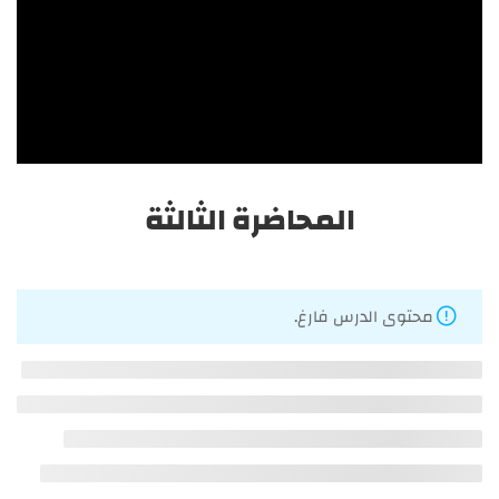
المحاضرة السابعة
احصل على أفضل الدورات التدريبية، في تخصصات التغذية
العلاجية والطب البديل والأعشاب والعناية بالبشرة والشعر
وصناعة مستحضرات التجميل والتجميل والليزر.
المحاضرة الثالثة
الرئيسية
الدورات
محتوى الدرس فارغ.
المدونة
من نحن
اتصل بنا
دبلومة التجميل والليزر