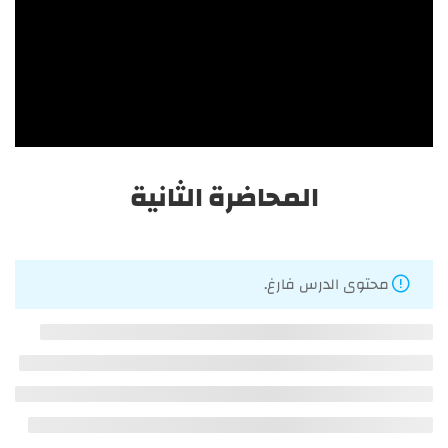
المحاضرة السابعة
احصل على أفضل الدورات التدريبية، في تخصصات التغذية
العلاجية والطب البديل والأعشاب والعناية بالبشرة والشعر
وصناعة مستحضرات التجميل والتجميل والليزر.
المحاضرة الثانية
الرئيسية
الدورات
محتوى الدرس فارغ.
المدونة
من نحن
اتصل بنا
دبلومة التجميل والليزر