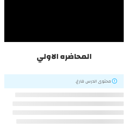
احصل على أفضل الدورات التدريبية، في تخصصات التغذية
العلاجية والطب البديل والأعشاب والعناية بالبشرة والشعر
وصناعة مستحضرات التجميل والتجميل والليزر.
المحاضره الاولي
الرئيسية
الدورات
محتوى الدرس فارغ.
المدونة
من نحن
اتصل بنا
دبلومة التجميل والليزر