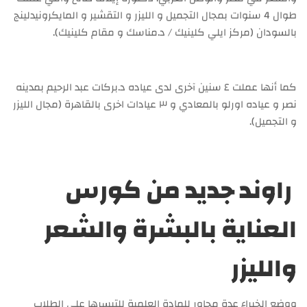
طوال 4 سنوات بمجال التجميل و الليزر و التقشير و المايكرونيدلينج
بالسودان (مركز ايلي كلينيك / د.مناسك و مقام كلينيك).
كما أنها عملت ٤ سنين آخرى لدى عياده د.بركات عبد الرحيم بمدينه
نصر و عياده اورلو بالمعادي و ٣ عيادات اخرى بالقاهرة (مجال الليزر
و التجميل).
راوند جديد من كورس
العناية بالبشرة والشعر
والليزر
ووضع الخبراء عدة محاور للمادة العلمية للتيسرها على الطلاب