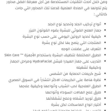
ومن خلال أحدث التقنيات المستخدمة من أجل معرفة افضل محاور
يتم تناولها في المادة العلمية قدمنا تلك المحاور التي جاءت
كالتالي :
أنواع تركيب الجلد وتحديد نوع الجلد
جهاز العلاج الضوئي للبشرة بضوء الفوتون الليزر
كيفية تحديد الروتين اليومي على حسب نوع البشرة
المنتجات التي ينصح بها لكل نوع بشرة
التعرف على عضلات الوجه
الطرق المختلفة لتنظيف البشرة باستخدام الأجهزة “” Skin Care
التدريب على جهاز الهيدرا فيشل HydraFacial ومراحل الجهاز
وكيفية تشغيله
شرح كريمات الحماية من الشمس
نظرة هامة على الكريمات الاكثر انتشاراً في السوق المصري
الطرق العلاجية لحب الشباب وأنواعها وكيفية علاجها
طرق علاج الهالات السوداء وأنواعها
طرق توريد الشفاه وعلاج تشققاتها
أختيار انواع الماسكات لكل بشرة
التدريب على البلازما والجهاز المستخدم فيها