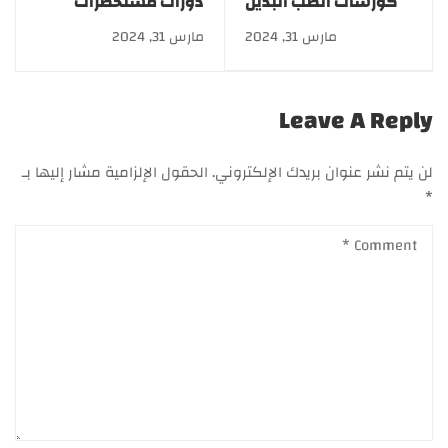
كورسات الطب البديل
دورات مستحضرات
والأعشاب | أكاديمية
التجميل.. خصم خاص
مارس 31, 2024
مارس 31, 2024
gate
لفترة محدودة
Leave A Reply
لن يتم نشر عنوان بريدك الإلكتروني.
الحقول الإلزامية مشار إليها بـ
*