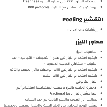
استخدام البلازما PRP فى نضارة البشرة Freshness
بروتوكولات التعامل مع البلازما PRP protocols
التقشير Peeling
إرشادات Indications
محاور الليزر
اساسيات الليزر
كيفيه استخدام الليزر فى علاج ( التصبغات – التجاعيد – حب
الشباب – مشاكل الاوعيه الدمويه )
كيفيه استخدام الليزرفى ازاله الوحمات واثار الحبوب والتاتو
كيفيه استخدام الليزر فى ازاله الشعر
الليزر الكربونى
الاجهزة الخاصه بالليزر وكيفيه استخدامها استخدام أمن
الفراكشنال ليزر Fractional laser
معالجة آثار الندوب والحفر الناتجة عن حب الشباب
تقشير الوجه للتخلص من الجلد الميت والخلايا القديمة وتجديدها