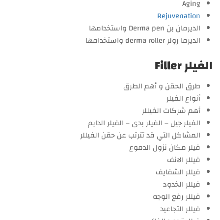
Aging
Rejuvenation
الديرمان بن Derma pen واستخدامها
الديرما رولر derma roller واستخدامها
الفيلر Filler
طرق الحقن و أهم الطرق
أنواع الفيلر
أهم شركات الفيللر
الفيلر جيل – الفيلر بدى – الفيلر الدايم
المشاكل التي قد تترتب عن حقن الفيللر
فيلر مكان نزول الدموع
فيللر الانف
فيللر الشفايف
فيللر الخدود
فيللر رفع الوجه
فيللر التجاعيد