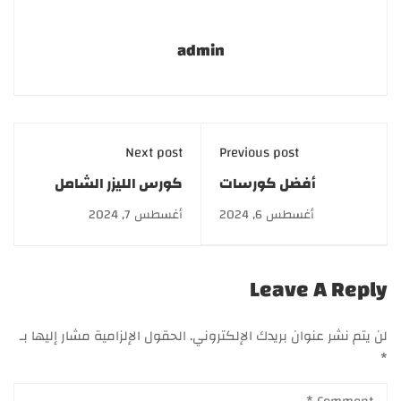
admin
Next post
Previous post
أفضل كورسات
كورس الليزر الشامل
مستحضرات التجميل
بخصم 50% لخريجي
أغسطس 6, 2024
أغسطس 7, 2024
2024 | أكاديمية GATE
القطاع الطبي.. اشترك
الآن
Leave A Reply
لن يتم نشر عنوان بريدك الإلكتروني.
الحقول الإلزامية مشار إليها بـ
*