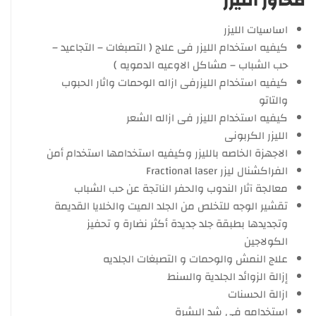
محاور الليزر
اساسيات الليزر
كيفيه استخدام الليزر فى علاج ( التصبغات – التجاعيد –
حب الشباب – مشاكل الاوعيه الدمويه )
كيفيه استخدام الليزرفى ازاله الوحمات واثار الحبوب
والتاتو
كيفيه استخدام الليزر فى ازاله الشعر
الليزر الكربونى
الاجهزة الخاصه بالليزر وكيفيه استخدامها استخدام أمن
الفراكشنال ليزر Fractional laser
معالجة آثار الندوب والحفر الناتجة عن حب الشباب
تقشير الوجه للتخلص من الجلد الميت والخلايا القديمة
وتجديدها بطبقة جلد جديدة أكثر نضارة و تحفيز
الكولاجين
علاج النمش والوحمات و التصبغات الجلديه
إزالة الزوائد الجلدية والسنط
ازالة الحسنات
استخدامه فى شد البشرة