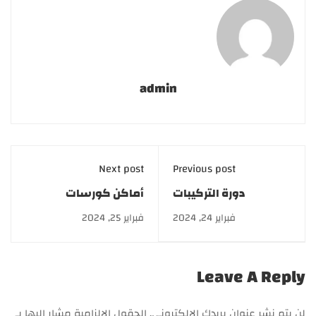
admin
Next post
Previous post
دورة التركيبات
أماكن كورسات
الصيدلانية.. خصم 50%
مستحضرات التجميل
فبراير 24, 2024
فبراير 25, 2024
وتقسيط على 6 شهور
أو سنة
Leave A Reply
لن يتم نشر عنوان بريدك الإلكتروني.
الحقول الإلزامية مشار إليها بـ