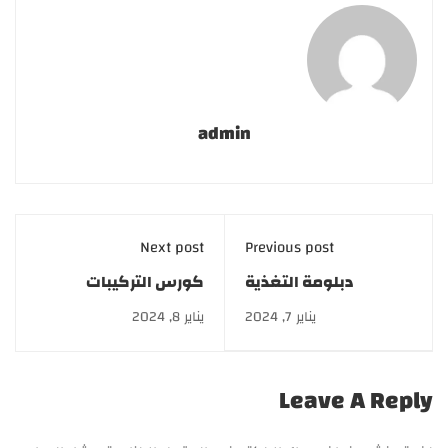
admin
Next post
Previous post
دبلومة التغذية
كورس التركيبات
العلاجية الشاملة|
الصيدلانية بخصم يصل
يناير 7, 2024
يناير 8, 2024
Diploma in
إلى 50%
comprehensive
therapeutic nutrition
Leave A Reply