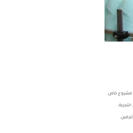
س مشروع خاص.
لتجربة.
ترفين.