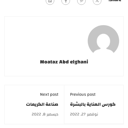
Moataz Abd elghani
Next post
Previous post
كورس العناية بالبشرة
صناعة الكريمات
والشعر بخصم 50%
والصابون | كورسات
نوفمبر 27, 2022
ديسمبر 8, 2022
وتقسيط على 12 شهر
Cosmetics