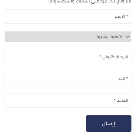
بالاتصال بك؛ للرد على أسئلتك واستفساراتك.