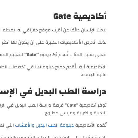
أكاديمية Gate
يبحث الإنسان دائمًا عن أقرب موقع جغرافي له، يمكنه ا
لذلك، تحرص الأكاديميات الكبيرة على أن يكون لها أكثر 
فعلى سبيل المثال، تُقدم أكاديمية
“Gate”
للتعليم المس
الأكاديمية أيضا تُقدم جميع دبلوماتها في تخصصات الطب 
عالية الجودة.
دراسة الطب البديل في الإسك
توفر أكاديمية “Gate” فرصة دراسة الط
البحيرة والغربية ومرسى مطروح.
تُقدم الأكاديمية
دبلومة الطب البديل والأعشاب
التي ته
الدورة تشمل على العديد من المحاور الرئيسية والفرعية، التي تغطي علم ative medicine