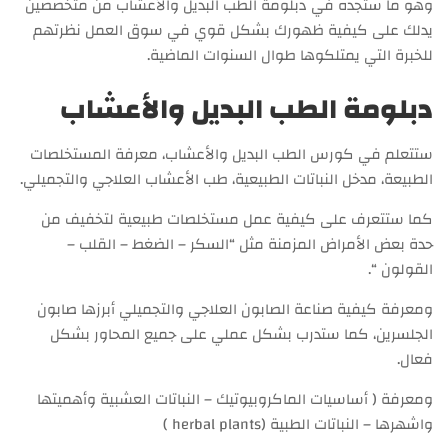
وهو ما ستجده في دبلومة الطب البديل والأعشاب من متخصصين
يدلك على كيفية ظهورك بشكل قوي في سوق العمل نظرتهم
للخبرة التي يمتلكوها طوال السنوات الماضية.
دبلومة الطب البديل والأعشاب
ستتعلم في كورس الطب البديل والأعشاب، معرفة المستخلصات
الطبيعة، مدخل النباتات الطبيعية، طب الأعشاب العلاجي والتجميلي.
كما ستتعرف على كيفية عمل مستخلصات طبيعية لتخفيف من
حدة بعض الأمراض المزمنة مثل “السكر – الضغط – القلب –
القولون “.
ومعرفة كيفية صناعة الصابون العلاجي والتجميلي أبرزها صابون
الجلسرين، كما ستدرب بشكل عملي على جميع المحاور بشكل
فعال.
ومعرفة ( أساسيات الماكروبيوتيك – النباتات العشبية وأهميتها
واشهرها – النباتات الطبية (herbal plants )