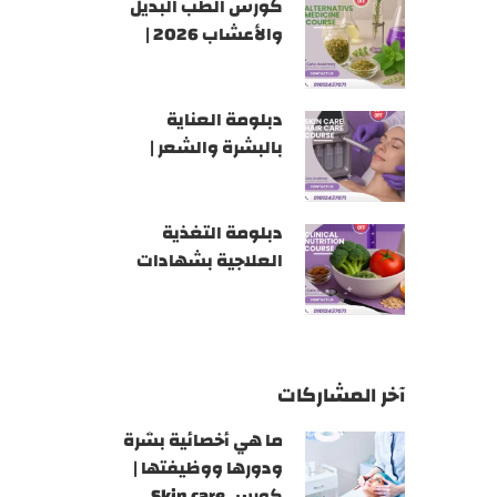
كورس الطب البديل
والأعشاب 2026 |
أكاديمية GATE
دبلومة العناية
بالبشرة والشعر |
أكاديمية GATE
دبلومة التغذية
العلاجية بشهادات
معتمدة 2026 |
أكاديمية GATE
آخر المشاركات
ما هي أخصائية بشرة
ودورها ووظيفتها |
كورس Skin care