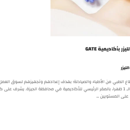
 بأكاديمية GATE
ليزر
ل؛ لخريجي القطاع الطبي من الأطباء والصيادلة؛ بهدف إعدادهم وتجهيزهم لسوق العمل.
الكورس يوم غد السبت الموافق 7-9، في تمام الساعة الـ 1 ظهرا، بالمقر الرئيسي للأكاديمية في محافظة الجيزة. يشرف 
ة على المستويين …