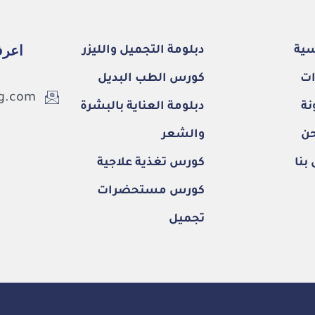
اعرف
سية
دبلومة التجميل والليزر
ات
كورس الطب البديل
eg.com
نة
دبلومة العناية بالبشرة
حن
والشعر
بنا
كورس تغذية علاجية
كورس مستحضرات
تجميل