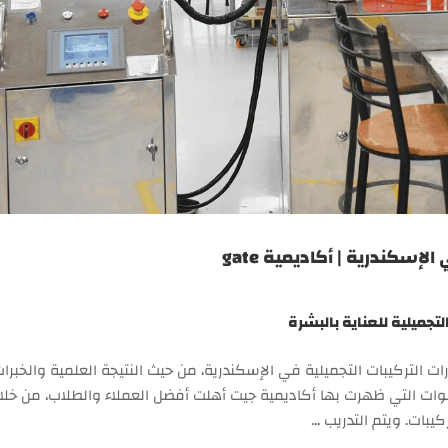
لإسكندرية | أكاديمية gate
لتجميلية للعناية بالبشرة
تي تقدم دورات التركيبات التجميلية في الإسكندرية، من حيث النتيجة العلمية والخبرا
ة التي يتلقاها الطالب في الدورات. وخلال الـ 8 سنوات التي ظهرت بها أكاديمية جيت أهلت أفضل العملاء والطلاب، من
يبات. ويتم التدريب …