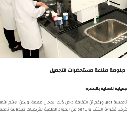
جميلية للعناية بالبشرة
يهتم العديد من الأشخاص بالقراءة عن تركيبات صيدلانية تجميلية pdf، ورغم أن الثقافة داخل ذلك المجال مهمة، ولكن لاي
التطبيق العملي، والذي يحولك من شخص مبتدئ إلى محترف. فقراءة الكتب والـ pdf عن المواد العلمية للتركيبات صي