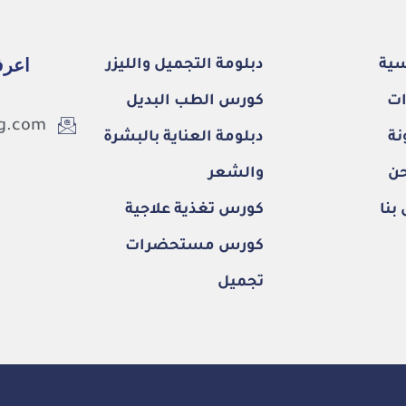
اعرف
سية
دبلومة التجميل والليزر
ات
كورس الطب البديل
eg.com
نة
دبلومة العناية بالبشرة
حن
والشعر
بنا
كورس تغذية علاجية
كورس مستحضرات
تجميل