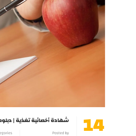
14
شهادة أخصائية تغذية | دبلومة ical Nutrition
egories
Posted by