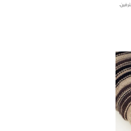
رفين،