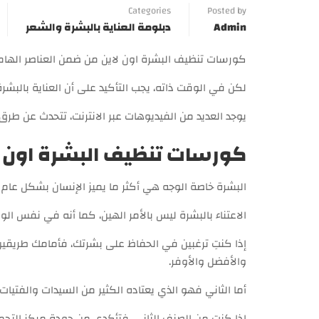
Categories
Posted by
Admin
دبلومة العناية بالبشرة والشعر
كورسات تنظيف البشرة اون لاين من ضمن العناصر الهامة 
لكن في الوقت ذاته، يجب التأكيد على أن العناية بالبش
يوجد العديد من الفيديوهات عبر الانترنت، تتحدث عن طرق 
كورسات تنظيف البشرة اون ل
البشرة خاصة الوجه هي أكثر ما يميز الإنسان بشكل عام و
الاعتناء بالبشرة ليس بالأمر الهين، كما أنه في نفس الو
إذا كنتِ ترغبين في الحفاظ على بشرتك، فأمامك طريقين،
والأفضل والأوفر.
أما الثاني فهو الذي يعتاده الكثير من السيدات والفتيات،
إذا كنتِ من الصنف الثاني، فتأكدي من جودة مركز التجميل