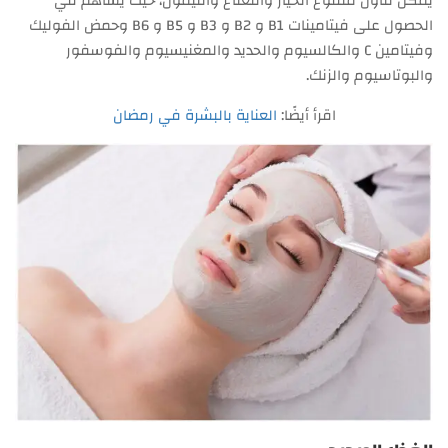
يمكن تناول منقوع الخيار والنعناع والليمون، حيث يساهم في
الحصول على فيتامينات B1 و B2 و B3 و B5 و B6 وحمض الفوليك
وفيتامين C والكالسيوم والحديد والمغنيسيوم والفوسفور
والبوتاسيوم والزنك.
اقرأ أيضًا:
العناية بالبشرة في رمضان