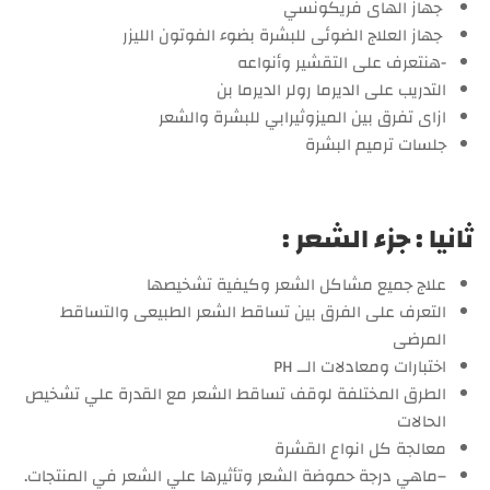
جهاز الهاى فريكونسي
جهاز العلاج الضوئى للبشرة بضوء الفوتون الليزر
-هنتعرف على التقشير وأنواعه
التدريب على الديرما رولر الديرما بن
ازاى تفرق بين الميزوثيرابي للبشرة والشعر
جلسات ترميم البشرة
ثانيا : جزء الشعر :
علاج جميع مشاكل الشعر وكيفية تشخيصها
التعرف على الفرق بين تساقط الشعر الطبيعى والتساقط
المرضى
اختبارات ومعادلات الــ PH
الطرق المختلفة لوقف تساقط الشعر مع القدرة علي تشخيص
الحالات
معالجة كل انواع القشرة
–ماهي درجة حموضة الشعر وتأثيرها علي الشعر في المنتجات.