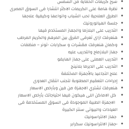
شرح كريمات الحماية من الشمس
نظرة هامة على الكريمات الاكثر انتشارا فى السوق المصرى
الطرق العلاجية لحب الشباب وانواعها وكيفية علاجها
جلسة الهيالورونيك
التدريب على البلازما والجهاز المستخدم فيها
هنعرفك ازاى تعرفى الفرق بين المرهم والكريم المرطب
وكمان هنعرفك مقشرات و سكرابات -تونر – منظفات
جهاز البلازماج والتدريب عليه
التدريب العملى على جهاز الهايفو
التدريب على الديرما بلانينج
علاج التجاعيد بالأجهزة المختلفة
إجراءات التعقيم المطلوبة لتجنب انتقال العدوى
هنعرفك تشتري الاجهزة من فين وبأرخص الاسعار
كل الاماكن اللى هيكون فيها احتياجاتك بأرخص الاسعار
الاجهزة الطبية الموجودة فى السوق المستخدمة فى
العيادات والبيوتى سنتر الكبيرة
جهاز الالتراسونيك
-جهاز الالتراسونيك سكرابر