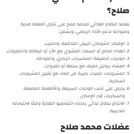
صلاح؟
يعتمد النظام الغذائي لمحمد صلاح على تناول أطعمة صحية
ومتوازنة لدعم الأداء الرياضي، ويشمل:
الإفطار: الشوفان، البيض، الفاكهة، والحليب.
الغداء: الدجاج أو السمك المشوي مع الأرز أو البطاطا والخضروات.
الوجبات الخفيفة: المكسرات، الزبادي، والفواكه.
العشاء: بروتين خفيف مع سلطة أو خضروات.
المشروبات: كميات كبيرة من الماء، مع تقليل المشروبات
السكرية.
يحرص على تجنب الوجبات السريعة، والأطعمة المصنعة،
والسكريات قدر الإمكان.
الالتزام بنظام غذائي يحدده اختصاصيو التغذية وفقًا لاحتياجاته
التدريبية.
عضلات محمد صلاح