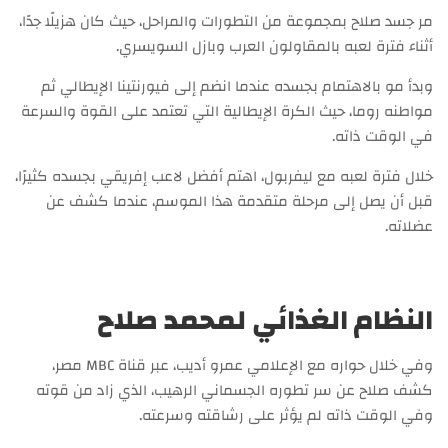
مر جسد صلاح بمجموعة من التطورات والمراحل، حيث كان هزيلًا جدًا،
أثناء فترة لعبه بالمقاولون العرب وبازل السويسري.
وبدأ مو بالاهتمام بجسده عندما انضم إلى فيورنتينا الإيطالي ثم
مواطنه روما، حيث الكرة الإيطالية التي تعتمد على القوة والسرعة
في الوقت ذاته.
خلال فترة لعبه مع ليفربول، اهتم أفضل لاعب إفريقي بجسده كثيرًا،
قبل أن يصل إلى مرحلة متقدمة هذا الموسم، عندما كشف عن
عضلاته.
النظام الغذائي لمحمد صلاح
وفي خلال حواره مع الإعلامي عمرو أديب، عبر قناة MBC مصر،
كشف صلاح عن سر تطوره الجسماني الرهيب، الذي زاد من قوته
وفي الوقت ذاته لم يؤثر على رشاقته وسرعته.