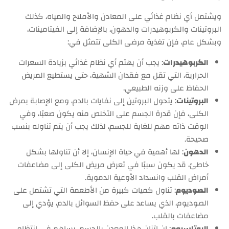
ويشتمل أي نظام غذائي على المعادن والأملاح والمياه، كذلك
البروتينات والكربوهيدرات والدهون، بالإضافة إلى الفيتامينات،
وبشكل عام، فإن تغذية مرضى الكلى تتمثل في:
الكربوهيدرات
: يجب أن يهتم أي نظام غذائي بزيادة السعرات
الحرارية، التي تقل مع فقدان الشهية، حتى يستطيع المريض
الحفاظ على وزنه الطبيعي.
البروتينات
: يتحول البروتين إلى نفايات بالدم، ومع الإصابة بمرض
الكلى، فإن قدرة الجسم على التخلص منه يكون صعبًا، وفي
الوقت ذاته مهم للغاية للجسم، لذلك يجب أن يتم تناوله بنسب
صحيحة.
الدهون
: لها أهمية في حياة الإنسان، إلا أن تناولها بشكل
خاطئ، قد يكون سببًا في تعرض مريض الكلى إلى مضاعفات
أمراض القلب وانسداد الأوعية الدموية.
الصوديوم
: تناول كميات كبيرة من الأطعمة التي تشتمل على
الصوديوم، الذي يساعد على حفظ السوائل بالدم، يؤدي إلى
مضاعفات بالقلب.
البوتاسيوم
: إن اتزان هذا المعدن بالجسم، يساهم في انتظام