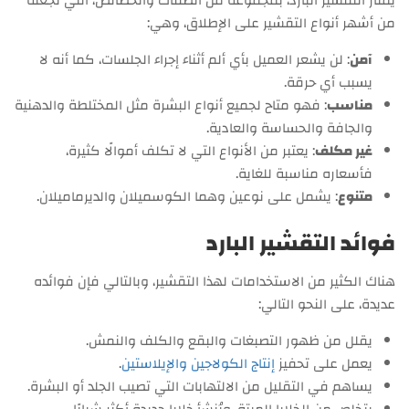
يمتاز التقشير البارد، بمجموعة من الصفات والخصائص، التي تجعله
من أشهر أنواع التقشير على الإطلاق، وهي:
آمن
: لن يشعر العميل بأي ألم أثناء إجراء الجلسات، كما أنه لا
يسبب أي حرقة.
مناسب
: فهو متاح لجميع أنواع البشرة مثل المختلطة والدهنية
والجافة والحساسة والعادية.
غير مكلف
: يعتبر من الأنواع التي لا تكلف أموالًا كثيرة،
فأسعاره مناسبة للغاية.
متنوع
: يشمل على نوعين وهما الكوسميلان والديرماميلان.
فوائد التقشير البارد
هناك الكثير من الاستخدامات لهذا التقشير، وبالتالي فإن فوائده
عديدة، على النحو التالي:
يقلل من ظهور التصبغات والبقع والكلف والنمش.
يعمل على تحفيز
إنتاج الكولاجين والإيلاستين
.
يساهم في التقليل من الالتهابات التي تصيب الجلد أو البشرة.